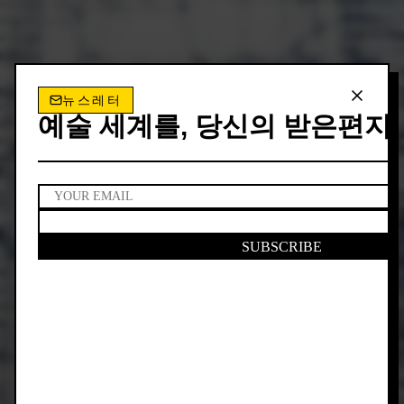
뉴스레터
예술 세계를, 당신의 받은편지