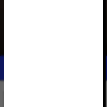
NATIONAL ART SCHOOL GALLERY
UNDO THE DAY
GROUP EXHIBITION
2024년 6월 14일 — 2024년 8월 3일
이 전시를 휴대폰에 저장
Description coming soon.