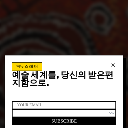
뉴스레터
예술 세계를, 당신의 받은편
지함으로.