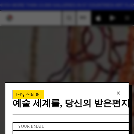
KYO
• MORE THAN 13,000 GALLERIES IN 57 COUNTRIES
• ART FLAN
KO
검색
뉴스레터
예술 세계를, 당신의 받은편지